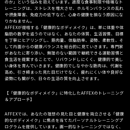
のか」という悩みを抱えています。過度な食事制限や極端なト
レーニングは、ストレスを増大させ、ホルモンバランスの乱れ
や摂食障害、免疫力の低下など、心身の健康を損なう原因にな
りかねません。
AFFEXが提唱する「健康的なボディメイク」は、単に体重や体
脂肪の数字を追うのではなく、あなたの体質、生活習慣、目標
を丁寧にヒアリングし、筋肉量、体脂肪率、姿勢、柔軟性、そ
して内面からの健康バランスを総合的に見ていきます。専門家
があなたに寄り添い、無理のない範囲で継続できる運動習慣と
食生活を提案することで、リバウンドしにくく、健康的で美し
い身体を育んでいきます。健康的でしなやかな筋肉は、代謝を
高め、引き締まった見た目だけでなく、疲れにくい体や良好な
姿勢にも繋がり、日々の生活の質を向上させます。
【「健康的なボディメイク」に特化したAFFEXのトレーニング
＆アプローチ】
AFFEXでは、あなたの理想の見た目と健康を両立させる「健康
的なボディメイク」に焦点を当てたパーソナルトレーニングプ
ログラムを提供しています。画一的なトレーニングではなく、