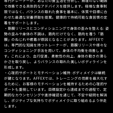
専門トレーナーが、あなたの食生活を分析し、無理のない範囲
で改善できる具体的なアドバイスを提供します。極端な食事制
限ではなく、バランスの取れた食事を基本に、体質や目標に合
わせた最適な栄養摂取を提案。健康的で持続可能な食習慣の定
着をサポートします。
・筋膜リリースとコンディショニングで身体の歪みを整える: 姿
勢の歪みや身体の不調は、筋肉だけでなく、筋肉を覆う「筋
膜」のねじれや癒着が原因となることがあります。AFFEXで
は、専門的な知識を持つトレーナーが、筋膜リリースや様々な
コンディショニング手法を用いて、身体の不均衡を改善しま
す。これにより、血行促進、柔軟性の向上、身体の動きの滑ら
かさを取り戻し、よりバランスの取れた美しいボディラインを
形成します。
・心理的サポートとモチベーション維持: ボディメイクは継続
が鍵となります。AFFEXでは、トレーニングの効果を最大化す
るために、お客様のモチベーションを維持するための心理的サ
ポートも重視しています。目標設定から達成までの過程で、定
期的なカウンセリングや進捗確認を通じて、不安や疑問を解消
し、ポジティブな気持ちでボディメイクに取り組めるよう伴走
します。