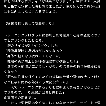
にも直結するポジティブな結果となりました。中にはBBJ入賞
を目指すと宣言した者もおりましたが、取り組んだ全員が心身
ともに向上したと言えるでしょう。
【従業員様代表して安藤様より】
トレーニングプログラムに参加した従業員へ心身の変化につい
てヒアリングしたところ、
「服のサイズが2サイズダウンした」
「階段昇降時に息切れがしなくなった」
「身体が軽くなり疲れにくくなった」
「睡眠の質が向上し無呼吸症候群が改善した！」
「身体の可動域が広がりしゃがむ、のぼる等の動きが格段に良
くなった」
「腰への負担を軽くするための姿勢の改善や荷物の持ち上げ方
など仕事に関わる部分でも大変役立った」
「一人でトレーニングするよりも効率よく負荷をかけることが
できるので、より成果が出ると感じた」
食事面での変化では、
「これまで栄養面は全く気にしていなかったが、サポートを受