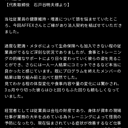
【代表取締役 石戸谷明夫様より】
当社従業員の健康維持・増進について頭を悩ませていたとこ
ろ、今回AFFEXさんとご縁があり法人契約を結ばせていただき
ました。
過度な肥満・メタボによって生命保険へも加入できない程の従
業員がでるなど深刻な状況でありましたが、食事とトレーニン
グの的確なサポートにより日々変わっていく彼らの姿を見るこ
とができ、さらには一人一人結果にコミットできるなど本当に
良かったと感じています。既にプログラムを終えたメンバーの
結果は取り組み前と比べて歴然でした。
見てわかる程の体型変化や食事内容や量の変化には驚かされ、
3ヵ月やり切った彼らはひと回りもふた回りも頼もしくなって
いました。
経営者としては従業員は会社の財産であり、身体が資本の現場
仕事が業務の大半を占めている為トレーニングによって怪我の
予防になったり、現在悩まされている症状が改善するなど仕事