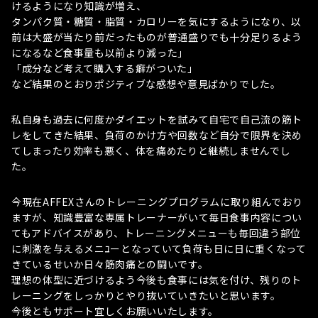
けるようになり知識が増え、
タンパク質・糖質・脂質・カロリーを気にするようになり、以
前は大盛が当たり前だったものが普通盛りでも十分足りるよう
になるなど食事量も以前より減った」
「成分など考えて購入する癖がついた」
など結果のとおりポジティブな感想や意見ばかりでした。
私自身も過去に何度かダイエットを試みて自宅で自己流の筋ト
レをしてきた結果、負荷のかけ方や回数など自分で限界を決め
てしまったり効率も悪く、体を痛めたりと継続しませんでし
た。
今現在AFFEXさんのトレーニングプログラムに取り組んでおり
ますが、知識豊富な専属トレーナーがいて毎日食事内容につい
てもアドバイスがあり、トレーニングメニューも毎回違う部位
に刺激を与えるメニﾕーとなっていて負荷も日に日に重くなって
きているせいか日々筋肉痛との闘いです。
理想の体型に近づけるよう今後も食事には気を付け、残りのト
レーニングをしっかりとやり抜いていきたいと思います。
今後ともサポート宜しくお願いいたします。