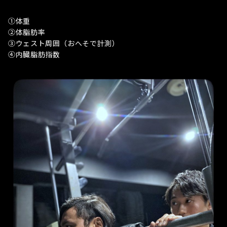
①体重
②体脂肪率
③ウェスト周囲（おへそで計測）
④内臓脂肪指数