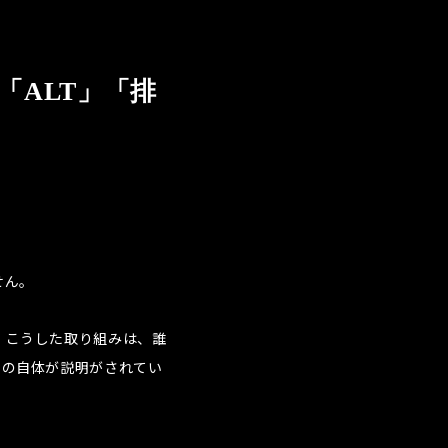
「ALT」「排
せん。
」こうした取り組みは、誰
もの自体が説明がされてい