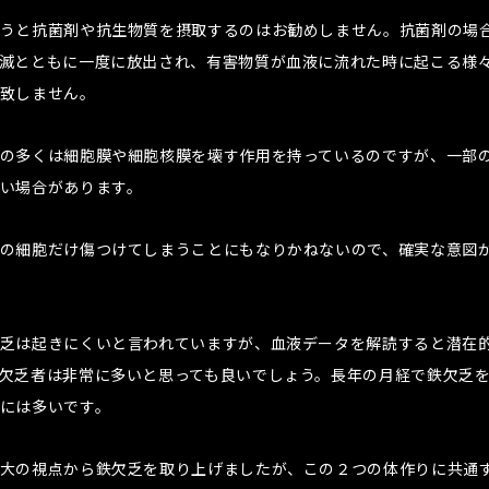
うと抗菌剤や抗生物質を摂取するのはお勧めしません。抗菌剤の場
滅とともに一度に放出され、有害物質が血液に流れた時に起こる様
致しません。
の多くは細胞膜や細胞核膜を壊す作用を持っているのですが、一部
い場合があります。
の細胞だけ傷つけてしまうことにもなりかねないので、確実な意図
乏は起きにくいと言われていますが、血液データを解読すると潜在
欠乏者は非常に多いと思っても良いでしょう。長年の月経で鉄欠乏
には多いです。
大の視点から鉄欠乏を取り上げましたが、この２つの体作りに共通す