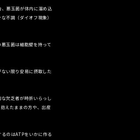
合、悪玉菌が体内に溜め込
々な不調（ダイオフ現象）
の悪玉菌は細胞壁を持って
がない限り安易に摂取した
的な欠乏者が時折いらっし
を抱えたままの方や、出産
るのはATPをいかに作る