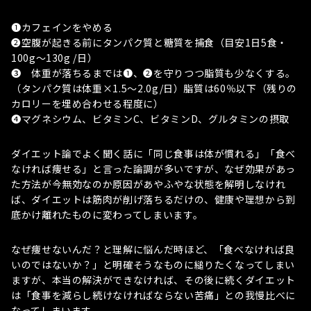
❶カフェインをやめる
❷空腹が起きる前にタンパク質と糖質を捕食（目安1日5食・
100g〜130g /日）
❸ 体重が落ちるまでは❶、❷を守りつつ脂質も少なくする。
（タンパク質は体重×1.5〜2.0g/日）脂質は60％以下（残りの
カロリーを埋め合わせる程度に）
❹マグネシウム、ビタミンC、ビタミンD、グルタミンの摂取
ダイエット論でよく聞く話に「同じ食事は体が慣れる」「食べ
なければ痩せる」と言った論調が多いですが、なぜ効果があっ
た方法が今無効なのか原因があやふやな状態を解明しなけれ
ば、ダイエットは筋肉が削げ落ちるだけの、健康や理想から到
底かけ離れたものに変わってしまいます。
なぜ痩せないんだ？と理解に悩んだ時ほど、「食べなければ良
いのではないか？」と明確そうなものに縋りたくなってしまい
ますが、本当の解決ができなければ、その後に続くダイエット
は「食事を減らし続けなければならない苦痛」との我慢比べに
なってしまいます。