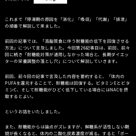
これまで『停滞期の原因を「消化」「吸収」「代謝」「排泄」
の順番で解説して来ました。
前回の記事では、「高脂質食に伴う耐糖能の低下を回復させる
方法」について言及しました。今回第26記事目は、前回、前々
回に続き「耐糖能対策が通用しなかった場合と、長期ダイエッ
ターの栄養調整の落とし穴」について解説していきます。
前回、前々回の記事で言及した内容を要約すると、「体内の
PUFAを還元することで、耐糖能は回復する。ビタミンEとビタ
ミンC、そして耐糖能がひどく低下している場合にはNACを摂
取するとよい。
というお話をいたしました。
また、耐糖能からは論点がズレますが、解糖系が活性しない期
間が長くなると、体内の二酸化炭素濃度が減る。すると「ボー